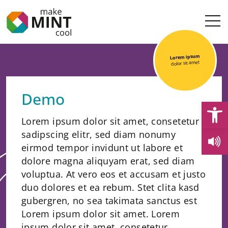
Lorem ipsum
dolor sit amet
Demo
Open
Lorem ipsum dolor sit amet, consetetur
sadipscing elitr, sed diam nonumy
eirmod tempor invidunt ut labore et
dolore magna aliquyam erat, sed diam
voluptua. At vero eos et accusam et justo
duo dolores et ea rebum. Stet clita kasd
gubergren, no sea takimata sanctus est
Lorem ipsum dolor sit amet. Lorem
ipsum dolor sit amet, consetetur