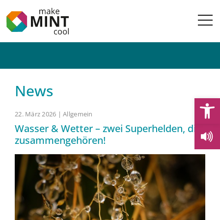
News
Open
22. März 2026 | Allgemein
Wasser & Wetter – zwei Superhelden, die
zusammengehören!