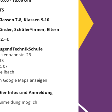
10:00 - 13:00 Uhr
JTS
Klassen 7-8, Klassen 9-10
Kinder, Schüler*innen, Eltern
72,- €
JugendTechnikSchule
Eisenbahnstr. 23
JTS
R. 07
Fellbach
in Google Maps anzeigen
Hier Infos und Anmeldung
Anmeldung möglich