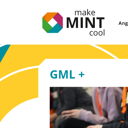
Ang
GML +