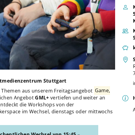
dtmedienzentrum Stuttgart
ie Themen aus unserem Freitagsangebot
Game,
lichen Angebot
GML+
vertiefen und weiter an
Entdeckt die Workshops von der
erspace im Wechsel, dienstags oder mittwochs
chentlichen Wechsel
von 15:45 –