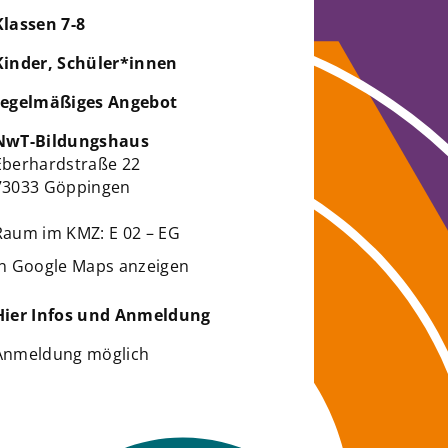
Klassen 7-8
Kinder, Schüler*innen
regelmäßiges Angebot
NwT-Bildungshaus
Eberhardstraße 22
73033 Göppingen
Raum im KMZ: E 02 – EG
in Google Maps anzeigen
Hier Infos und Anmeldung
Anmeldung möglich