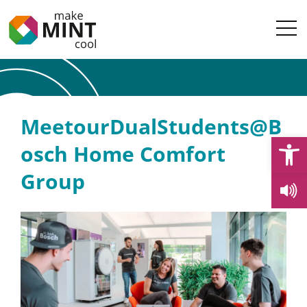
MeetourDualStudents@B
Open
osch Home Comfort
Group