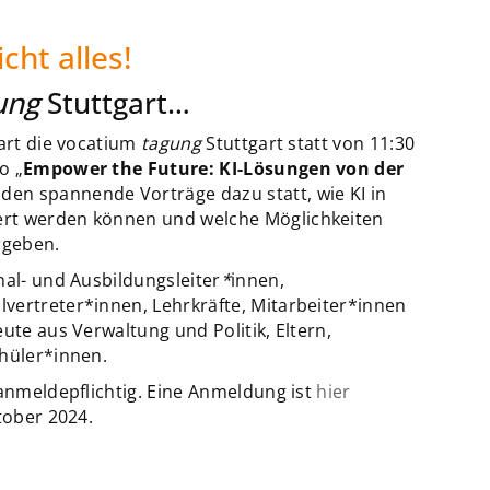
cht alles!
ung
Stuttgart…
gart die vocatium
tagung
Stuttgart statt von 11:30
o „
Empower the Future: KI-Lösungen von der
inden spannende Vorträge dazu statt, wie KI in
ert werden können und welche Möglichkeiten
rgeben.
nal- und Ausbildungsleiter
*
innen,
vertreter*innen, Lehrkräfte, Mitarbeiter*innen
ute aus Verwaltung und Politik, Eltern,
chüler*innen.
 anmeldepflichtig. Eine Anmeldung ist
hier
tober 2024.