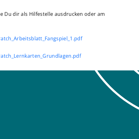
ie Du dir als Hilfestelle ausdrucken oder am
tch_Arbeitsblatt_Fangspiel_1.pdf
atch_Lernkarten_Grundlagen.pdf