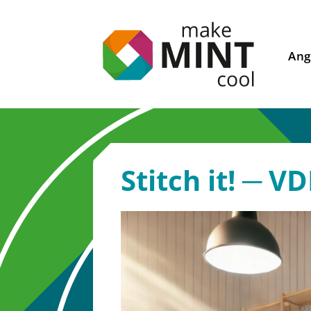
Ang
Stitch it! ─ V