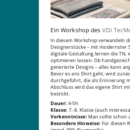
Ein Workshop des
VDI TecMo
In diesem Workshop verwandeln die
Designerstücke – mit modernster St
digitale Gestaltung lernen die TN, 
optimieren lassen. Ob handgezeichne
generierte Designs – alles kann an
Bevor es ans Shirt geht, wird zunäc
durchgeführt, die als Erinnerun
Abschluss wird das eigene Shirt mi
bestickt.
Dauer:
4-5h
Klasse:
7.-8. Klasse (auch interess
Vorkenntnisse:
Man sollte schon 
Besondere Hinweise:
Für diesen W
(mind. 90% Baumwolle).