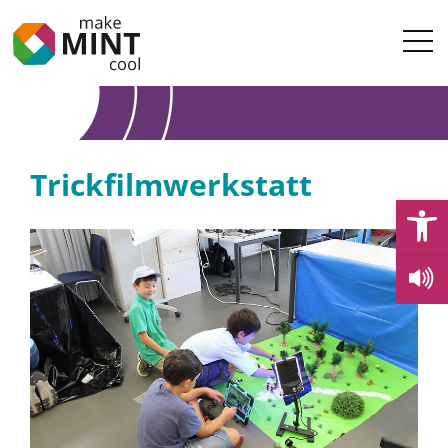
Trickfilmwerkstatt
Open