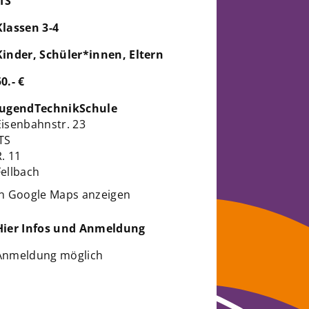
JTS
Klassen 3-4
Kinder, Schüler*innen, Eltern
50.- €
JugendTechnikSchule
Eisenbahnstr. 23
JTS
R. 11
Fellbach
in Google Maps anzeigen
Hier Infos und Anmeldung
Anmeldung möglich