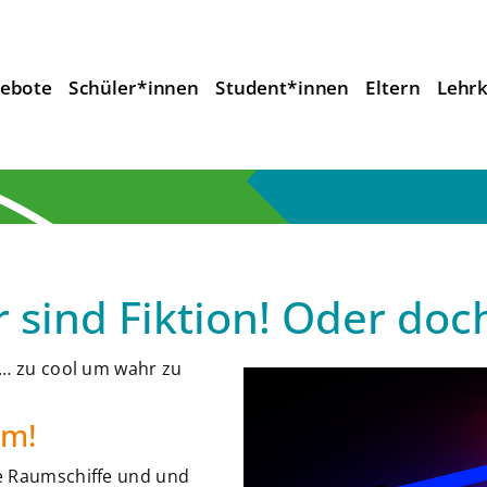
ebote
Schüler*innen
Student*innen
Eltern
Lehrk
 sind Fiktion! Oder doc
s… zu cool um wahr zu
lm!
e Raumschiffe und und