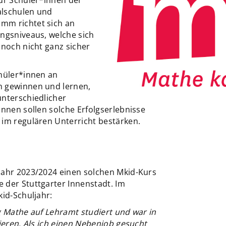
für Schüler*innen der
alschulen und
mm richtet sich an
ungsniveaus, welche sich
 noch nicht ganz sicher
chüler*innen an
h gewinnen und lernen,
unterschiedlicher
innen sollen solche Erfolgserlebnisse
 im regulären Unterricht bestärken.
jahr 2023/2024 einen solchen Mkid-Kurs
 der Stuttgarter Innenstadt. Im
kid-Schuljahr:
g Mathe auf Lehramt studiert und war in
dieren. Als ich einen Nebenjob gesucht