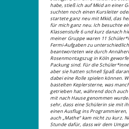
habe, stieß ich auf Mkid an einer G
suchten noch einen Kursleiter oder 
startete ganz neu mit Mkid, das hei
für mich ganz neu. Ich besuchte ei
Klassenstufe 6 und kurz danach hie
meiner Gruppe waren 11 Schüler*i
Fermi-Aufgaben zu unterschiedlic
beantworteten wie durch Annäheru
Rosenmontagszug in Köln geworfen 
Packung sind. Für die Schüler*inn
aber sie hatten schnell Spaß daran
dabei eine Rolle spielen können. 
bastelten Keplersterne, was manch
getrieben hat, während doch auch
mit nach Hause genommen wurden.
sehr, dass eine Schülerin sie mit 
einen Ausflug ins Programmieren, 
auch „Mathe“ kam nicht zu kurz. Ne
Stunde dafür, dass wir dem Umga