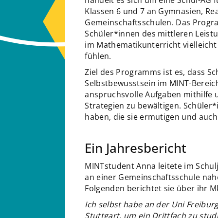
handelt es sich um eine Schul-AG 
Klassen 6 und 7 an Gymnasien, Re
Gemeinschaftsschulen. Das Progra
Schüler*innen des mittleren Leist
im Mathematikunterricht vielleicht
fühlen.
Ziel des Programms ist es, dass S
Selbstbewusstsein im MINT-Bereic
anspruchsvolle Aufgaben mithilfe 
Strategien zu bewältigen. Schüler*
haben, die sie ermutigen und auch
Ein Jahresbericht
MINTstudent Anna leitete im Schul
an einer Gemeinschaftsschule nahe
Folgenden berichtet sie über ihr M
Ich selbst habe an der Uni Freibur
Stuttgart, um ein Drittfach zu stu