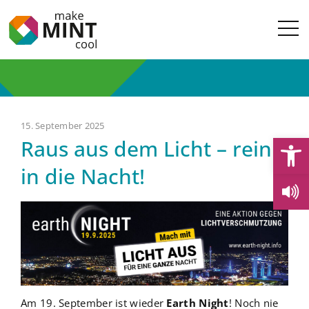
15. September 2025
Open
Raus aus dem Licht – rein
in die Nacht!
Am 19. September ist wieder
Earth Night
! Noch nie