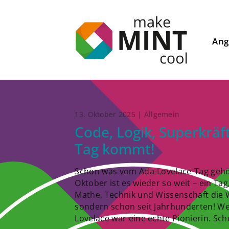
Ang
13. Oktober 2025 | Allgemein
Code, Logik, Superkräf
Tag kommt!
Schon was vom Ada-Lovelace-Tag gehört?
Oktober ist es wieder so weit – ein Tag
Mathe, Technik und Wissenschaft die W
sondern schon seit Jahrhunderten! W
Lovelace war eine echte Pionierin. Sch