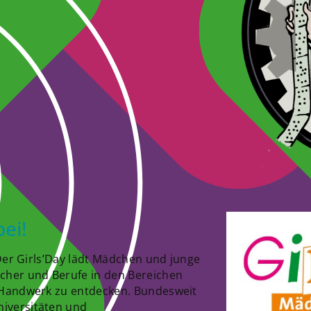
bei!
 Der Girls’Day lädt Mädchen und junge
cher und Berufe in den Bereichen
 Handwerk zu entdecken. Bundesweit
iversitäten und