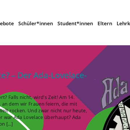
ebote
Schüler*innen
Student*innen
Eltern
Lehrk
te? – Der Ada-Lovelace-
 Falls nicht, wird’s Zeit! Am 14.
, an dem wir Frauen feiern, die mit
elt rocken. Und zwar nicht nur heute,
er war Ada Lovelace überhaupt? Ada
on […]