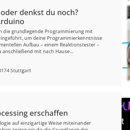
 oder denkst du noch?
Arduino
in die grundlegende Programmierung mit
eingeführt, um deine Programmierkenntnisse
mentellen Aufbau – einem Reaktionstester –
 anschließend mit nach Hause...
174 Stuttgart
cessing erschaffen
logie auf einzigartige Weise miteinander
hop zeigen wir dir die Grundlagen der